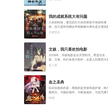
我的成就系统大有问题
六岁的时候，看完武打片的你将双手伸进米堆
候，你只是听到脚步声就能够分辨出是父母回家，
朋友解锁武道向成就：铁掌米内伸！】【获得
天锣雷光
了抽，他感觉自己的成就系统不太正常。想了想，
文娱，我只喜欢拍电影
2008年，华娱电影走出开荒时代，野蛮生
疑、古装、科幻各类大制作，从新人到票房大
道人家
血之圣典
站在你面前的是：黑暗的监管者和庇护者，秩
斯特尔。与疯狂相伴，与鲜血相生，与诅咒携
咯嘣