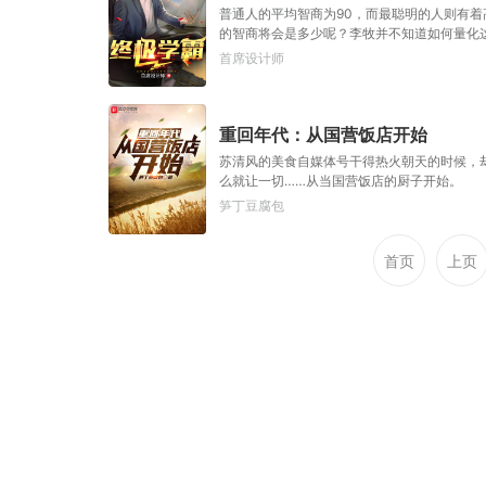
普通人的平均智商为90，而最聪明的人则有
的智商将会是多少呢？李牧并不知道如何量化
案不可想象。
首席设计师
重回年代：从国营饭店开始
苏清风的美食自媒体号干得热火朝天的时候，却
么就让一切……从当国营饭店的厨子开始。
笋丁豆腐包
首页
上页