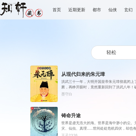
首页
近期更新
都市
仙侠
玄幻
从现代归来的朱元璋
洪武三十一年，大明开国皇帝朱元璋彻底闭上
厥，再睁开眼时，竟然重新回到了洪武八年！
墨守白
铸命升途
世界是虚无浩大的海。世界是海中渺小的尘。
灾、仙虫、真理……世间处处危机四伏，却也
王子2326