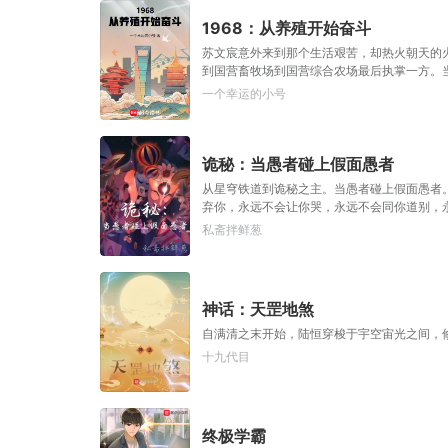
1968：从养殖开始奋斗
苏文宸意外来到那个生活艰苦，却热火朝天的
到国营畜牧场到国营综合农场最后执掌一方。
一个幸运的小号
诡秘：当愚者碰上假面愚者
从星穹铁道到诡秘之主。当愚者碰上假面愚者
弃你，永远不会让你哭，永远不会同你道别，
魔法少女奥黛丽，磁场强者阿尔杰。假如戴里
私斋拌鲜葱
特能否扛起整个白银城？这位读者请留步，欢
神话：天罡地煞
自满清之末开始，陆恒穿梭于宇空宙光之间，
十九代目
终极学霸