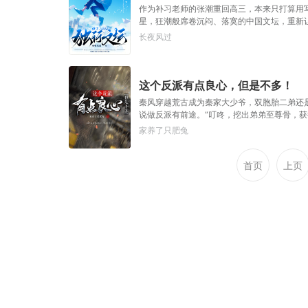
作为补习老师的张潮重回高三，本来只打算用
星，狂潮般席卷沉闷、落寞的中国文坛，重新
长夜风过
这个反派有点良心，但是不多！
秦风穿越荒古成为秦家大少爷，双胞胎二弟还
说做反派有前途。“叮咚，挖出弟弟至尊骨，获
了吗？从此整个荒古都在唾弃他为了力量不择
家养了只肥兔
首页
上页