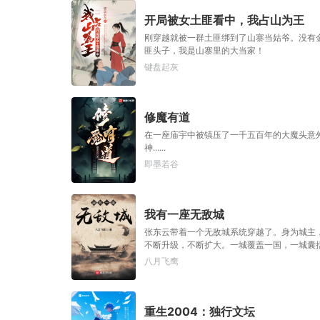
开局被女土匪看中，我占山为王
刚穿越就被一群土匪绑到了山寨当姑爷。没有
匪头子，我是山寨里的大当家！
键盘起灰
修魔有道
在一座庙宇中被镇压了一千五百年的大魔头意
神......
即墨若谷
我有一座无敌城
张东云带着一个无敌城系统穿越了。身为城主
不断升级，不断扩大。一城覆盖一国，一城囊
八月飞鹰
重生2004：独行文坛