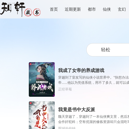
首页
近期更新
都市
仙侠
玄幻
我成了女帝的养成游戏
穿越到了室友写的仙侠小说世界中。“快想办法
帝……他以为凭借系统，用不了多久，就可以
正经草莓
我竟是书中大反派
魏天穿越了，穿越到了一本仙侠爽文里，然后
会作奸犯科；空有优渥的修炼资源却只会混吃
围城外的钟