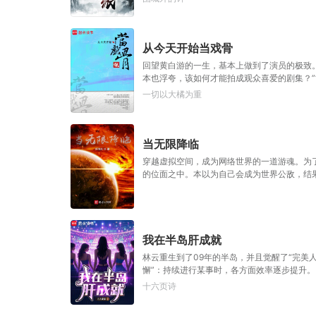
从今天开始当戏骨
回望黄白游的一生，基本上做到了演员的极致
本也浮夸，该如何才能拍成观众喜爱的剧集？”“
底来没来？”“如来！”
一切以大橘为重
当无限降临
穿越虚拟空间，成为网络世界的一道游魂。为
的位面之中。本以为自己会成为世界公敌，结
级竟然才要10W，深蓝，加点，加到满！”“
这六十年的科研白做了，还不如一个游戏设计师
地儿花了，再不开发后续剧情，信不信我兑换一
我在半岛肝成就
林云重生到了09年的半岛，并且觉醒了“完美
懈”：持续进行某事时，各方面效率逐步提升。【
升专注力，在高强度学习状态下，依然能保持清晰
十六页诗
握”=“绝对乐感”重活一世，林云自然要把握机